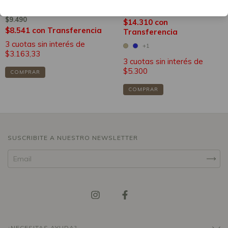
estampado
$15.900
$9.490
$14.310
con
$8.541
con
Transferencia
Transferencia
3
cuotas sin interés de
+1
$3.163,33
3
cuotas sin interés de
$5.300
COMPRAR
COMPRAR
SUSCRIBITE A NUESTRO NEWSLETTER
¿NECESITAS AYUDA?