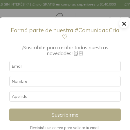
S SIN INTERÉS 🤍 | ¡Envío GRATIS en compras superiores a $140.000!
¡ENV
×
0
Formá parte de nuestra #ComunidadCría
🤍
Inicio
.
Textiles
.
Accesorios
.
Gorritos
¡Suscribite para recibir todas nuestras
Gorritos
FILTRAR
novedades! 🙌🏻
Suscribirme
Recibirás un correo para validar tu email.
Gorrito de algodón
Gorro de lana osito