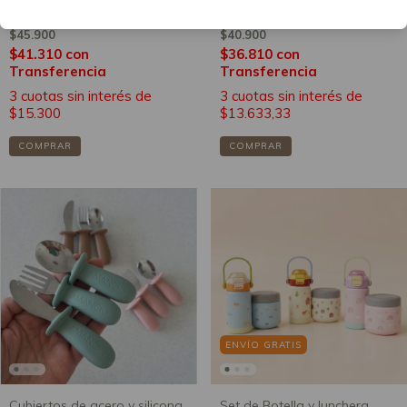
con doble pico - 350 ml
estampada 350 ml
$45.900
$40.900
$41.310
con
$36.810
con
Transferencia
Transferencia
3
cuotas sin interés de
3
cuotas sin interés de
$15.300
$13.633,33
COMPRAR
COMPRAR
ENVÍO GRATIS
Cubiertos de acero y silicona
Set de Botella y lunchera