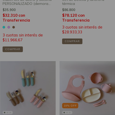
PERSONALIZADO (demora
térmica
15 días de producción)
$35.900
$86.800
$32.310
con
$78.120
con
Transferencia
Transferencia
3
cuotas sin interés de
$28.933,33
3
cuotas sin interés de
$11.966,67
COMPRAR
COMPRAR
19
%
OFF