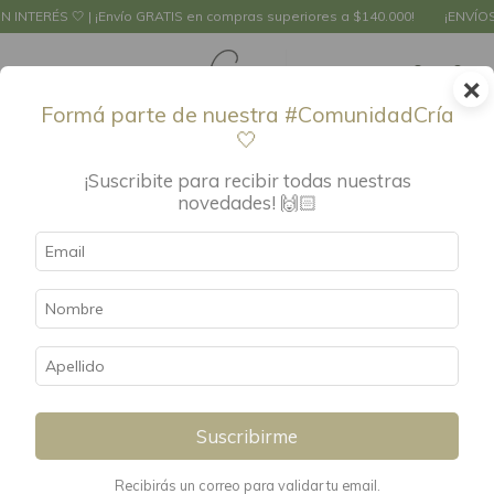
¡Envío GRATIS en compras superiores a $140.000!
¡ENVÍOS EN EL DÍA CABA
×
0
Formá parte de nuestra #ComunidadCría
🤍
Inicio
.
Hora de Comer!
¡Suscribite para recibir todas nuestras
Hora de Comer!
FILTRAR
novedades! 🙌🏻
Suscribirme
Recibirás un correo para validar tu email.
Botella Térmica estampada
Lunchera Térmica