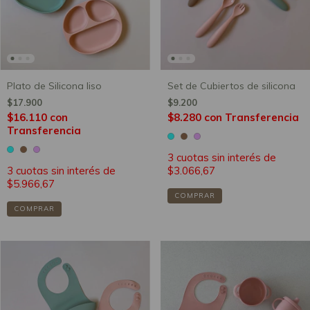
Plato de Silicona liso
Set de Cubiertos de silicona
$17.900
$9.200
$16.110
con
$8.280
con
Transferencia
Transferencia
3
cuotas sin interés de
3
cuotas sin interés de
$3.066,67
$5.966,67
COMPRAR
COMPRAR