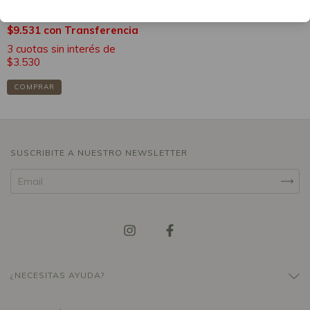
$10.590
$9.531
con
Transferencia
3
cuotas sin interés de
$3.530
COMPRAR
SUSCRIBITE A NUESTRO NEWSLETTER
¿NECESITAS AYUDA?