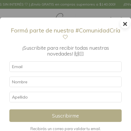
 SIN INTERÉS 🤍 | ¡Envío GRATIS en compras superiores a $140.000!
¡ENVÍ
×
0
Formá parte de nuestra #ComunidadCría
🤍
Inicio
.
Textiles
.
Accesorios
.
Babitas
¡Suscribite para recibir todas nuestras
Babitas
FILTRAR
novedades! 🙌🏻
Suscribirme
Recibirás un correo para validar tu email.
Babita