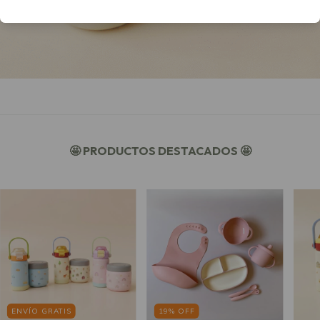
🤩 PRODUCTOS DESTACADOS 🤩
ENVÍO GRATIS
19
%
OFF