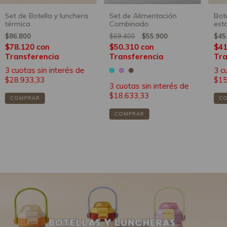
Set de Botella y lunchera
Set de Alimentación
Bot
térmica
Combinado
est
pico
$86.800
$69.400
$55.900
$45
$78.120
con
$50.310
con
$4
Transferencia
Transferencia
Tra
3
cuotas sin interés de
3
c
$28.933,33
$15
3
cuotas sin interés de
$18.633,33
COMPRAR
C
COMPRAR