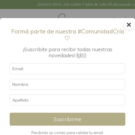
¡ENVÍOS EN EL DÍA CABA Y GBA! 💫 10% off abonando con trans
×
0
Formá parte de nuestra #ComunidadCría
🤍
¡Suscribite para recibir todas nuestras
novedades! 🙌🏻
Suscribirme
Recibirás un correo para validar tu email.